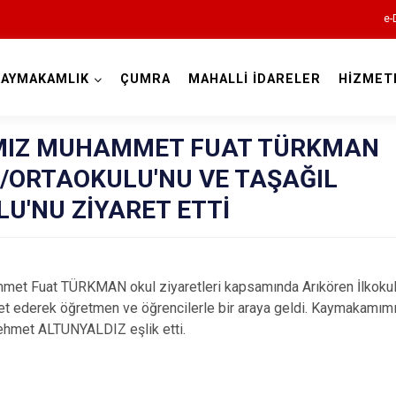
e-
KAYMAKAMLIK
ÇUMRA
MAHALLİ İDARELER
HİZMET
Konya
IZ MUHAMMET FUAT TÜRKMAN
K/ORTAOKULU'NU VE TAŞAĞIL
U'NU ZİYARET ETTİ
Ahırlı
Akören
Akşehir
t Fuat TÜRKMAN okul ziyaretleri kapsamında Arıkören İlkokulu
Altınekin
ret ederek öğretmen ve öğrencilerle bir araya geldi. Kaymakamımız
Mehmet ALTUNYALDIZ eşlik etti.
Beyşehir
Bozkır