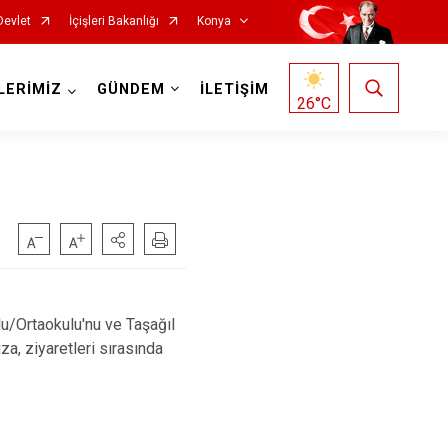
Devlet
İçişleri Bakanlığı
Konya
LERİMİZ
GÜNDEM
İLETİŞİM
26
°C
Doğanhisar
Kulu
Emirgazi
Meram
Ereğli
Sarayönü
/Ortaokulu'nu ve Taşağıl
Güneysınır
Selçuklu
a, ziyaretleri sırasında
Hadim
Seydişehir
Halkapınar
Taşkent