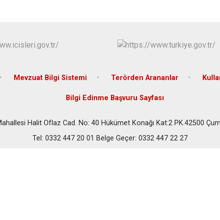
Çeltik
Cihanbeyli
Çumra
Derbent
Derebucak
Mevzuat Bilgi Sistemi
Terörden Arananlar
Kulla
Bilgi Edinme Başvuru Sayfası
Mahallesi Halit Oflaz Cad. No: 40 Hükümet Konağı Kat:2 PK.42500 Ç
Tel: 0332 447 20 01 Belge Geçer: 0332 447 22 27