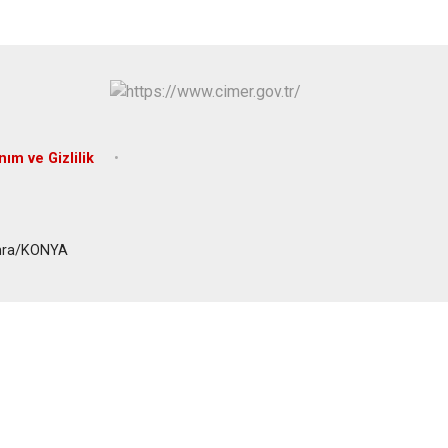
Hüyük
Tuzlukçu
Ilgın
Yalıhüyük
Kadınhanı
Yunak
Karapınar
Karatay
nım ve Gizlilik
umra/KONYA