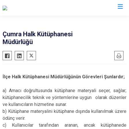
Konya
Çumra Halk Kütüphanesi
Müdürlüğü
Ahırlı
Doğanhisar
Kulu
Akören
Emirgazi
Meram
Akşehir
Ereğli
Sarayönü
Altınekin
Güneysınır
Selçuklu
İlçe Halk Kütüphanesi Müdürlüğünün Görevleri Şunlardır;
Beyşehir
Hadim
Seydişehir
Bozkır
Halkapınar
Taşkent
a) Amacı doğrultusunda kütüphane materyali seçer, sağlar;
kütüphanecilik teknik ve yöntemlerine uygun olarak düzenler
Çeltik
Hüyük
Tuzlukçu
ve kullanıcıların hizmetine sunar.
Cihanbeyli
Ilgın
Yalıhüyük
b) Kütüphane materyalini kütüphane dışında kullanılmak üzere
Çumra
Kadınhanı
Yunak
ödünç verir.
c) Kullanıcılar tarafından aranan, ancak kütüphanede
Derbent
Karapınar