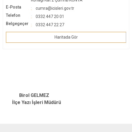
Konağı Kat 2 Çumra/KONYA
E-Posta
cumra@icisleri.gov.tr
Telefon
0332 447 20 01
Belgegeçer
0332 447 22 27
Haritada Gör
Birol GELMEZ
İlçe Yazı
İşleri Müdürü