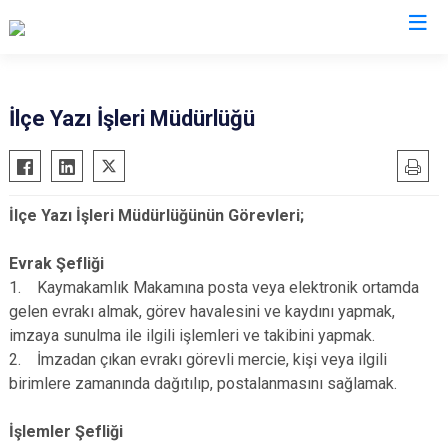
Konya
İlçe Yazı İşleri Müdürlüğü
Ahırlı
Doğanhisar
Kulu
Akören
Emirgazi
Meram
İlçe Yazı İşleri Müdürlüğünün Görevleri;
Akşehir
Ereğli
Sarayönü
Altınekin
Güneysınır
Selçuklu
Evrak Şefliği
Beyşehir
Hadim
Seydişehir
1. Kaymakamlık Makamına posta veya elektronik ortamda
gelen evrakı almak, görev havalesini ve kaydını yapmak,
Bozkır
Halkapınar
Taşkent
imzaya sunulma ile ilgili işlemleri ve takibini yapmak.
Çeltik
Hüyük
Tuzlukçu
2. İmzadan çıkan evrakı görevli mercie, kişi veya ilgili
Cihanbeyli
Ilgın
Yalıhüyük
birimlere zamanında dağıtılıp, postalanmasını sağlamak.
Çumra
Kadınhanı
Yunak
İşlemler Şefliği
Derbent
Karapınar