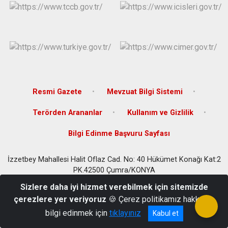
Derebucak
Karatay
Resmi Gazete
Mevzuat Bilgi Sistemi
Terörden Arananlar
Kullanım ve Gizlilik
Bilgi Edinme Başvuru Sayfası
İzzetbey Mahallesi Halit Oflaz Cad. No: 40 Hükümet Konağı Kat:2
PK.42500 Çumra/KONYA
Tel: 0332 447 20 01 Belge Geçer: 0332 447 22 27
Sizlere daha iyi hizmet verebilmek için sitemizde
çerezlere yer veriyoruz
🍪 Çerez politikamız hakkında
bilgi edinmek için
tıklayınız
Kabul et